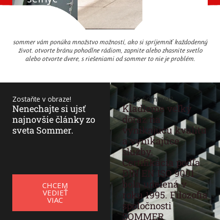
h brán
sommer vám ponúka množstvo možností, ako si spríjemniť každodenný
život. otvorte bránu pohodlne rádiom, zapnite alebo zhasnite svetlo
alebo otvorte dvere, s riešeniami od sommer to nie je problém.
Zostaňte v obraze!
Prečo Sommer?
Kladieme veľký
Nenechajte si ujsť
dôraz na
najnovšie články zo
vynikajúcu kvalitu
sveta Sommer.
a vynikajúce
služby.
Certifikácia podľa
DIN EN ISO 9001
bola udelená v
CHCEM
VEDIEŤ
roku 1995. Filozofia
VIAC
spoločnosti
SOMMER