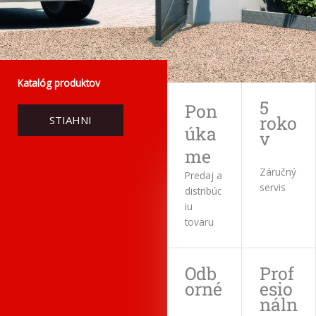
Katalóg produktov
5
Pon
roko
STIAHNI
úka
v
me
Záručný
Predaj a
servis
distribúc
iu
tovaru
Odb
Prof
orné
esio
náln