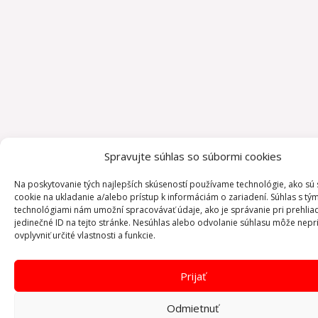
Spravujte súhlas so súbormi cookies
Na poskytovanie tých najlepších skúseností používame technológie, ako sú
cookie na ukladanie a/alebo prístup k informáciám o zariadení. Súhlas s tým
technológiami nám umožní spracovávať údaje, ako je správanie pri prehlia
jedinečné ID na tejto stránke. Nesúhlas alebo odvolanie súhlasu môže nepr
ovplyvniť určité vlastnosti a funkcie.
Prijať
Odmietnuť