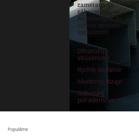
zameraná na
zákazníka bola
kodifikovaná do
súboru smerníc
spoločnosti.
Dlhoročné
skúsenosti
Rýchle dodanie
Moderný dizajn
Odborné
poradenstvo
Populárne