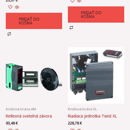
23,37
€
PRIDAŤ DO
KOŠÍKA
PRIDAŤ DO
KOŠÍKA
Krídlová brána AM
Krídlová brána XL
Reﬂexná svetelná závora
Riadiaca jednotka Twist XL
93,48
€
228,78
€