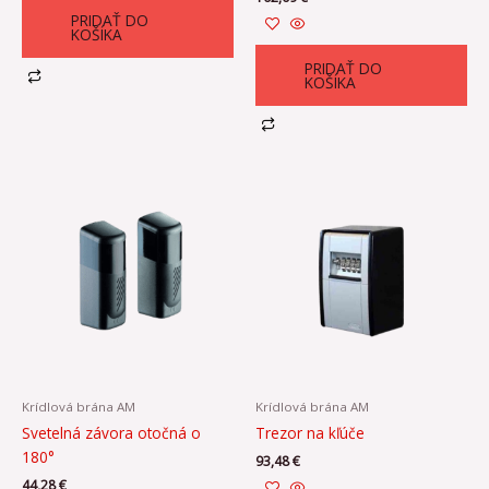
PRIDAŤ DO
KOŠÍKA
PRIDAŤ DO
KOŠÍKA
Krídlová brána AM
Krídlová brána AM
Svetelná závora otočná o
Trezor na kľúče
180°
93,48
€
44,28
€