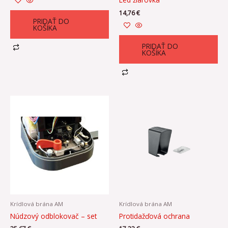
14,76
€
PRIDAŤ DO
KOŠÍKA
PRIDAŤ DO
KOŠÍKA
Krídlová brána AM
Krídlová brána AM
Núdzový odblokovač – set
Protidažďová ochrana