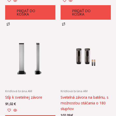
PRIDAŤ DO
PRIDAŤ DO
KOŠÍKA
KOŠÍKA
Krídlová brána AM
Krídlová brána AM
Stĺp k svetelnej závore
Svetelná závora na batériu, s
možnosťou otáčania o 180
91,02
€
stupňov
102,09
€