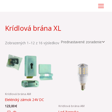
Preskočiť
na
obsah
Krídlová brána XL
Zobrazených 1–12 z 16 výsledkov
Krídlová brána AM
Elektrický zámok 24V DC
Krídlová brána AM
123,00
€
Led žiarovka