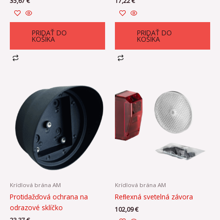
35,67
€
17,22
€
PRIDAŤ DO
PRIDAŤ DO
KOŠÍKA
KOŠÍKA
Krídlová brána AM
Krídlová brána AM
Protidažďová ochrana na
Reﬂexná svetelná závora
odrazové sklíčko
102,09
€