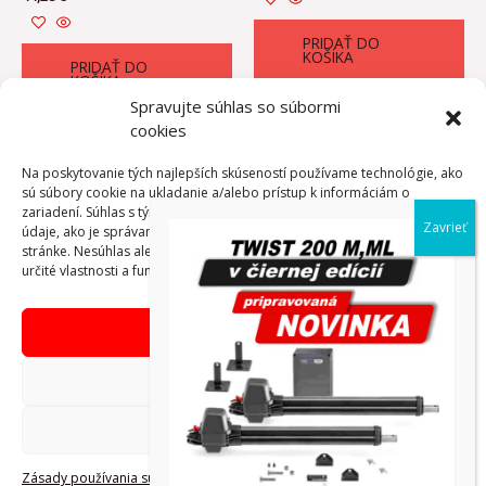
PRIDAŤ DO
KOŠÍKA
PRIDAŤ DO
KOŠÍKA
Spravujte súhlas so súbormi
cookies
Na poskytovanie tých najlepších skúseností používame technológie, ako
sú súbory cookie na ukladanie a/alebo prístup k informáciám o
1
2
→
zariadení. Súhlas s týmito technológiami nám umožní spracovávať
údaje, ako je správanie pri prehliadaní alebo jedinečné ID na tejto
stránke. Nesúhlas alebo odvolanie súhlasu môže nepriaznivo ovplyvniť
určité vlastnosti a funkcie.
Prijať
Copyright © AdVibeMedia, s. r. o.
Odmietnuť
Obchodné podmienky eshop
Zobraziť predvoľby
Reklamačný poriadok
Zásady používania súborov
Zásada ochrany osobných
Tiráž