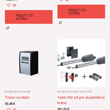
PRIDAŤ DO
KOŠÍKA
PRIDAŤ DO
KOŠÍKA
Krídlová brána AM
Krídlové brány Twist 350
Trezor na kľúče
Twist 350 set pre dvojkrídlovú
bránu
93,48
€
951,02
€