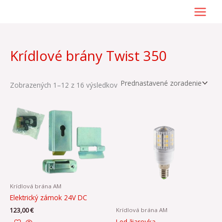
Preskočiť
na
obsah
Krídlové brány Twist 350
Zobrazených 1–12 z 16 výsledkov
Krídlová brána AM
Elektrický zámok 24V DC
Krídlová brána AM
123,00
€
Led žiarovka