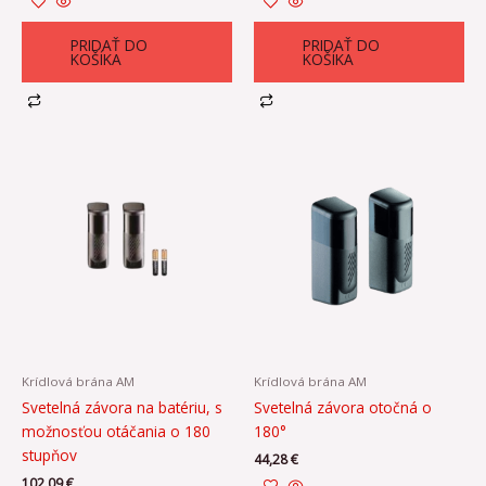
PRIDAŤ DO
PRIDAŤ DO
KOŠÍKA
KOŠÍKA
Krídlová brána AM
Krídlová brána AM
Svetelná závora na batériu, s
Svetelná závora otočná o
možnosťou otáčania o 180
180°
stupňov
44,28
€
102,09
€