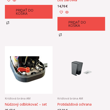
14,76
€
PRIDAŤ DO
KOŠÍKA
PRIDAŤ DO
KOŠÍKA
Krídlová brána AM
Krídlová brána AM
Núdzový odblokovač – set
Protidažďová ochrana