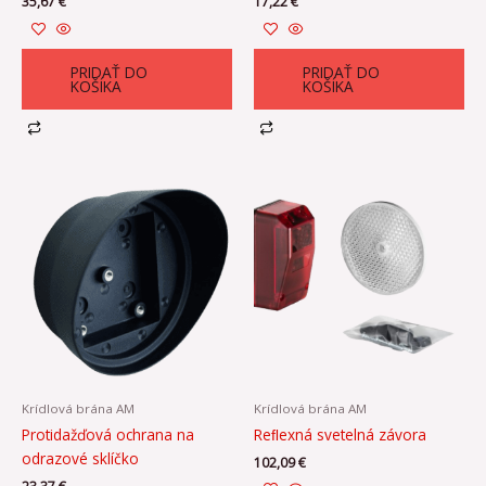
35,67
€
17,22
€
PRIDAŤ DO
PRIDAŤ DO
KOŠÍKA
KOŠÍKA
Krídlová brána AM
Krídlová brána AM
Protidažďová ochrana na
Reﬂexná svetelná závora
odrazové sklíčko
102,09
€