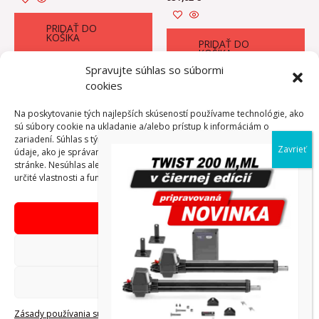
PRIDAŤ DO
KOŠÍKA
PRIDAŤ DO
KOŠÍKA
Spravujte súhlas so súbormi
cookies
Na poskytovanie tých najlepších skúseností používame technológie, ako
sú súbory cookie na ukladanie a/alebo prístup k informáciám o
1
2
→
zariadení. Súhlas s týmito technológiami nám umožní spracovávať
údaje, ako je správanie pri prehliadaní alebo jedinečné ID na tejto
stránke. Nesúhlas alebo odvolanie súhlasu môže nepriaznivo ovplyvniť
určité vlastnosti a funkcie.
Prijať
Copyright © AdVibeMedia, s. r. o.
Odmietnuť
Obchodné podmienky eshop
Zobraziť predvoľby
Reklamačný poriadok
Zásady používania súborov
Zásada ochrany osobných
Tiráž