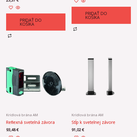
23,37
€
PRIDAŤ DO
KOŠÍKA
PRIDAŤ DO
KOŠÍKA
Krídlová brána AM
Krídlová brána AM
Reﬂexná svetelná závora
Stĺp k svetelnej závore
93,48
€
91,02
€