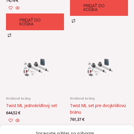
14,76
€
PRIDAŤ DO
KOŠÍKA
PRIDAŤ DO
KOŠÍKA
Krídlové brány
Krídlové brány
Twist ML jednokrídlový set
Twist ML set pre dvojkrídlovú
bránu
644,52
€
761,37
€
PRIDAŤ DO
Spravujte súhlas so súbormi