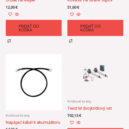
12,00
€
51,60
€
PRIDAŤ DO
PRIDAŤ DO
KOŠÍKA
KOŠÍKA
Krídlové brány
Twist M dvojkrídlový set
Krídlové brány
702,13
€
Napájací kábel k akumulátoru