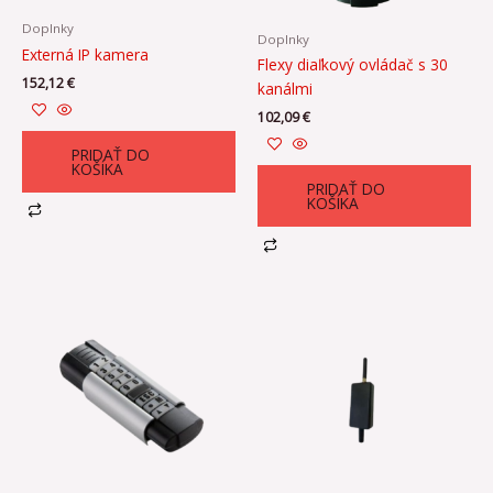
Doplnky
Doplnky
Externá IP kamera
Flexy diaľkový ovládač s 30
152,12
€
kanálmi
102,09
€
PRIDAŤ DO
KOŠÍKA
PRIDAŤ DO
KOŠÍKA