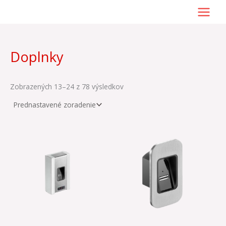
Preskočiť
na
obsah
Doplnky
Zobrazených 13–24 z 78 výsledkov