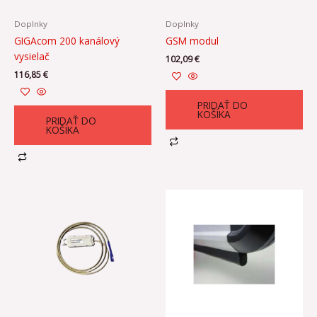
Doplnky
Doplnky
GIGAcom 200 kanálový
GSM modul
vysielač
102,09
€
116,85
€
PRIDAŤ DO
KOŠÍKA
PRIDAŤ DO
KOŠÍKA