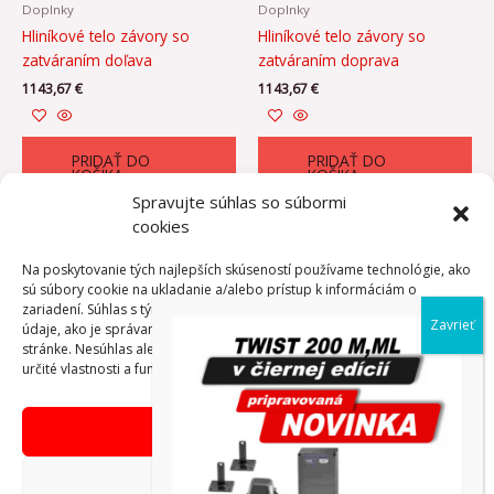
Doplnky
Doplnky
Hliníkové telo závory so
Hliníkové telo závory so
zatváraním doľava
zatváraním doprava
1143,67
€
1143,67
€
PRIDAŤ DO
PRIDAŤ DO
KOŠÍKA
KOŠÍKA
Spravujte súhlas so súbormi
cookies
Na poskytovanie tých najlepších skúseností používame technológie, ako
sú súbory cookie na ukladanie a/alebo prístup k informáciám o
←
1
2
3
4
5
6
7
→
zariadení. Súhlas s týmito technológiami nám umožní spracovávať
údaje, ako je správanie pri prehliadaní alebo jedinečné ID na tejto
stránke. Nesúhlas alebo odvolanie súhlasu môže nepriaznivo ovplyvniť
určité vlastnosti a funkcie.
Prijať
Copyright © AdVibeMedia, s. r. o.
Odmietnuť
Obchodné podmienky eshop