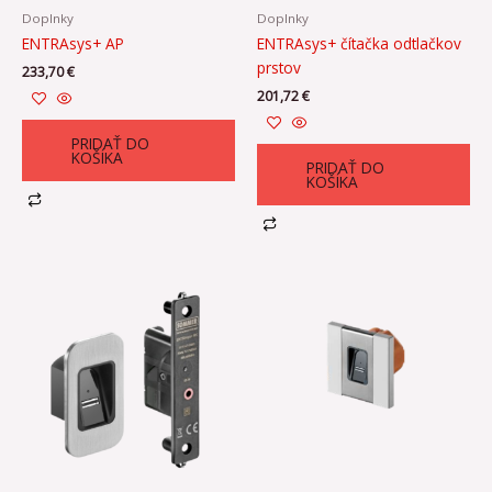
Doplnky
Doplnky
ENTRAsys+ AP
ENTRAsys+ čítačka odtlačkov
prstov
233,70
€
201,72
€
PRIDAŤ DO
KOŠÍKA
PRIDAŤ DO
KOŠÍKA