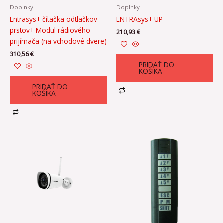
Doplnky
Doplnky
Entrasys+ čítačka odtlačkov
ENTRAsys+ UP
prstov+ Modul rádiového
210,93
€
prijímača (na vchodové dvere)
310,56
€
PRIDAŤ DO
KOŠÍKA
PRIDAŤ DO
KOŠÍKA