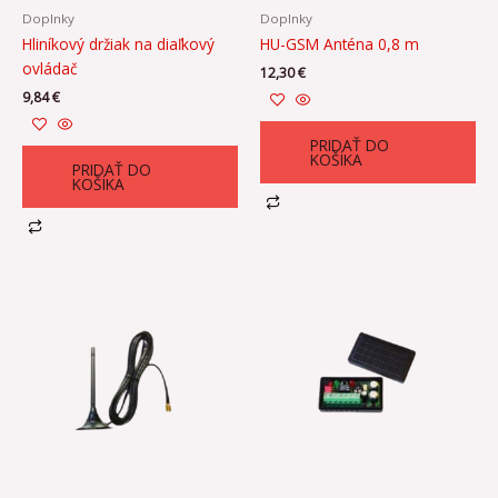
Doplnky
Doplnky
Hliníkový držiak na diaľkový
HU-GSM Anténa 0,8 m
ovládač
12,30
€
9,84
€
PRIDAŤ DO
KOŠÍKA
PRIDAŤ DO
KOŠÍKA