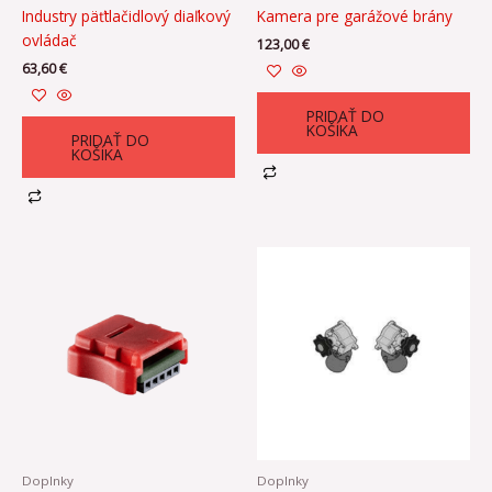
Industry päťtlačidlový diaľkový
Kamera pre garážové brány
ovládač
123,00
€
63,60
€
PRIDAŤ DO
KOŠÍKA
PRIDAŤ DO
KOŠÍKA
Doplnky
Doplnky