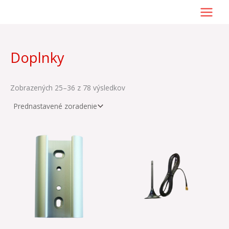
Preskočiť
na
obsah
Doplnky
Zobrazených 25–36 z 78 výsledkov