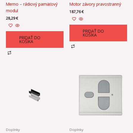
Memo – rádiový pamäťový
Motor závory pravostranný
modul
187,76
€
28,29
€
PRIDAŤ DO
KOŠÍKA
PRIDAŤ DO
KOŠÍKA
Doplnky
Doplnky