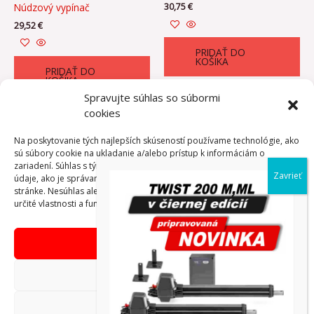
Núdzový vypínač
30,75
€
29,52
€
PRIDAŤ DO
KOŠÍKA
PRIDAŤ DO
KOŠÍKA
Spravujte súhlas so súbormi
cookies
Na poskytovanie tých najlepších skúseností používame technológie, ako
sú súbory cookie na ukladanie a/alebo prístup k informáciám o
←
1
2
3
4
5
6
7
→
zariadení. Súhlas s týmito technológiami nám umožní spracovávať
údaje, ako je správanie pri prehliadaní alebo jedinečné ID na tejto
stránke. Nesúhlas alebo odvolanie súhlasu môže nepriaznivo ovplyvniť
určité vlastnosti a funkcie.
Prijať
Copyright © AdVibeMedia, s. r. o.
Odmietnuť
Obchodné podmienky eshop
Zobraziť predvoľby