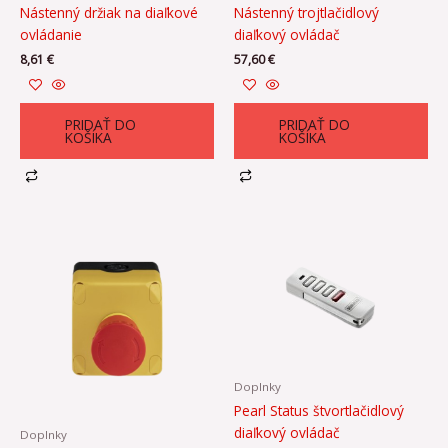
Nástenný držiak na diaľkové
Nástenný trojtlačidlový
ovládanie
diaľkový ovládač
8,61
€
57,60
€
PRIDAŤ DO
PRIDAŤ DO
KOŠÍKA
KOŠÍKA
Doplnky
Pearl Status štvortlačidlový
diaľkový ovládač
Doplnky