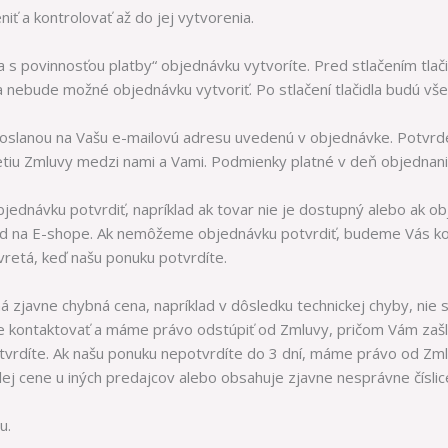
ť a kontrolovať až do jej vytvorenia.
ka s povinnosťou platby“ objednávku vytvoríte. Pred stlačením tlač
a nebude možné objednávku vytvoriť. Po stlačení tlačidla budú v
doslanou na Vašu e-mailovú adresu uvedenú v objednávke. Potvrd
iu Zmluvy medzi nami a Vami. Podmienky platné v deň objednani
ednávku potvrdiť, napríklad ak tovar nie je dostupný alebo ak ob
 na E-shope. Ak nemôžeme objednávku potvrdiť, budeme Vás ko
retá, keď našu ponuku potvrdíte.
 zjavne chybná cena, napríklad v dôsledku technickej chyby, nie 
 kontaktovať a máme právo odstúpiť od Zmluvy, pričom Vám zaš
vrdíte. Ak našu ponuku nepotvrdíte do 3 dní, máme právo od Zmlu
j cene u iných predajcov alebo obsahuje zjavne nesprávne číslic
u.