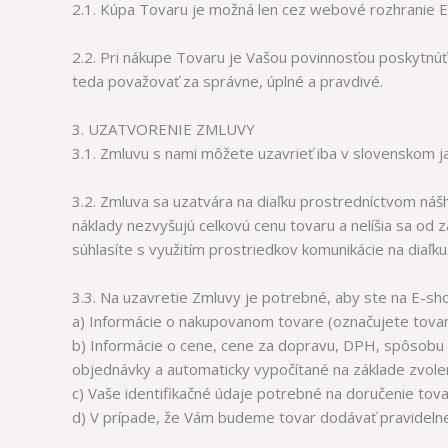
2.1. Kúpa Tovaru je možná len cez webové rozhranie E
2.2. Pri nákupe Tovaru je Vašou povinnosťou poskytnúť
teda považovať za správne, úplné a pravdivé.
3. UZATVORENIE ZMLUVY
3.1. Zmluvu s nami môžete uzavrieť iba v slovenskom j
3.2. Zmluva sa uzatvára na diaľku prostredníctvom nášh
náklady nezvyšujú celkovú cenu tovaru a nelíšia sa od 
súhlasíte s využitím prostriedkov komunikácie na diaľku
3.3. Na uzavretie Zmluvy je potrebné, aby ste na E-sh
a) Informácie o nakupovanom tovare (označujete tovar 
b) Informácie o cene, cene za dopravu, DPH, spôsobu 
objednávky a automaticky vypočítané na základe zvol
c) Vaše identifikačné údaje potrebné na doručenie tov
d) V prípade, že Vám budeme tovar dodávať pravidelne