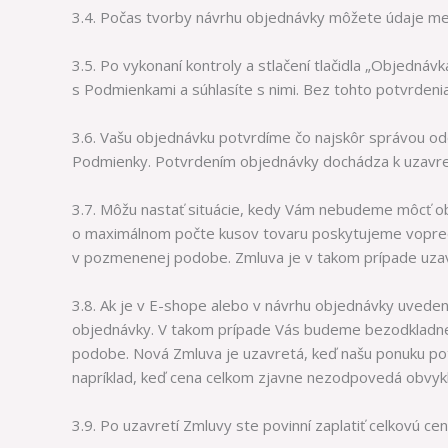
3.4. Počas tvorby návrhu objednávky môžete údaje meni
3.5. Po vykonaní kontroly a stlačení tlačidla „Objednáv
s Podmienkami a súhlasíte s nimi. Bez tohto potvrdeni
3.6. Vašu objednávku potvrdíme čo najskôr správou o
Podmienky. Potvrdením objednávky dochádza k uzavret
3.7. Môžu nastať situácie, kedy Vám nebudeme môcť obj
o maximálnom počte kusov tovaru poskytujeme vopred
v pozmenenej podobe. Zmluva je v takom prípade uzav
3.8. Ak je v E-shope alebo v návrhu objednávky uvedená
objednávky. V takom prípade Vás budeme bezodkladne
podobe. Nová Zmluva je uzavretá, keď našu ponuku pot
napríklad, keď cena celkom zjavne nezodpovedá obvykle
3.9. Po uzavretí Zmluvy ste povinní zaplatiť celkovú cen