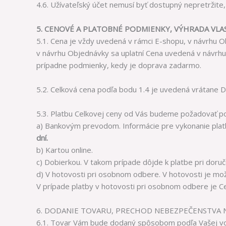
4.6. Užívateľský účet nemusí byť dostupný nepretržit
5.
CENOVÉ A PLATOBNÉ PODMIENKY, VÝHRADA VLA
5.1. Cena je vždy uvedená v rámci E-shopu, v návrhu
v návrhu Objednávky sa uplatní Cena uvedená v návrhu
prípadne podmienky, kedy je doprava zadarmo.
5.2. Celková cena podľa bodu 1.4 je uvedená vrátane 
5.3. Platbu Celkovej ceny od Vás budeme požadovať p
a) Bankovým prevodom. Informácie pre vykonanie plat
dní.
b) Kartou online.
c) Dobierkou. V takom prípade dôjde k platbe pri doruč
d) V hotovosti pri osobnom odbere. V hotovosti je mo
V prípade platby v hotovosti pri osobnom odbere je Ce
6. DODANIE TOVARU, PRECHOD NEBEZPEČENSTVA
6.1. Tovar Vám bude dodaný spôsobom podľa Vašej voľ