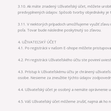
3.10. Ak máte zriadený Užívateľský účet, môžete urob
predvyplnených údajov. Spôsob tvorby objednávky je t
3.11. V niektorých prípadoch umožňujeme využiť zľavu 
poľa. Tovar bude následne poskytnutý so zľavou.
4. UŽIVATEĽSKÝ ÚČET
4.1. Po registrácii v našom E-shope môžete pristupova
4.2. Pri registrácii Užívateľského účtu ste povinní uvie
4.3. Prístup k Užívateľskému účtu je chránený užívate
osobe. Nesieme za zneužitie týchto údajov zodpovedn
4.4. Užívateľský účet je osobný a nemáte oprávnenie 
4.5. Váš Užívateľský účet môžeme zrušiť, najmä ak ho 