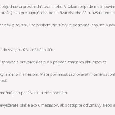
iť objednávku prostredníctvom neho. V takom prípade máte povinn
otožný ako pre kupujúceho bez Užívateľského účtu, avšak nemusí
na nákup tovaru. Pre poskytnutie zľavy je potrebné, aby ste v náv
ť do svojho Užívateľského účtu.
sť správne a pravdivé údaje a v prípade zmien ich aktualizovať.
ľským menom a heslom. Máte povinnosť zachovávať mlčanlivosť ohľ
osť.
umožniť jeho používanie tretím osobám.
nevyužívate dlhšie ako 6 mesiacov, ak odstúpite od Zmluvy alebo a