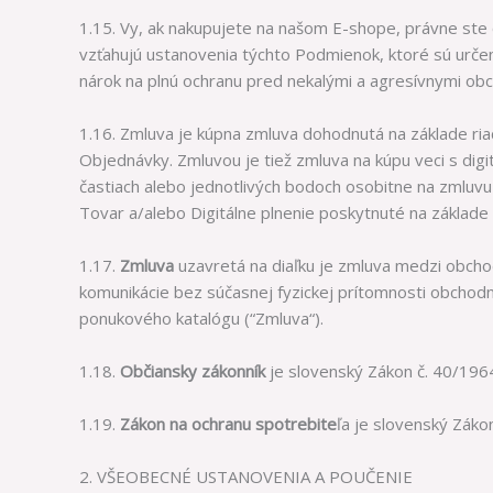
1.15. Vy, ak nakupujete na našom E-shope, právne ste o
vzťahujú ustanovenia týchto Podmienok, ktoré sú urče
nárok na plnú ochranu pred nekalými a agresívnymi obc
1.16. Zmluva je kúpna zmluva dohodnutá na základe ri
Objednávky. Zmluvou je tiež zmluva na kúpu veci s digi
častiach alebo jednotlivých bodoch osobitne na zmluvu n
Tovar a/alebo Digitálne plnenie poskytnuté na základ
1.17.
Zmluva
uzavretá na diaľku je zmluva medzi obch
komunikácie bez súčasnej fyzickej prítomnosti obchodník
ponukového katalógu (“Zmluva“).
1.18.
Občiansky zákonník
je slovenský Zákon č. 40/1964
1.19.
Zákon na ochranu spotrebite
ľa je slovenský Záko
2. VŠEOBECNÉ USTANOVENIA A POUČENIE