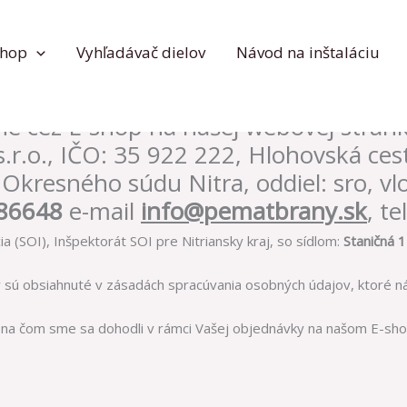
shop
Vyhľadávač dielov
Návod na inštaláciu
ienky („Podmienky“) určujú práva a p
ajúceho, v rámci zmluvných vzťahov u
ne cez E-shop na našej webovej strán
.r.o., IČO: 35 922 222, Hlohovská ce
Okresného súdu Nitra, oddiel: sro, vl
086648
e-mail
info@pematbrany.sk
, t
(SOI), Inšpektorát SOI pre Nitriansky kraj, so sídlom:
Staničná 1
v sú obsiahnuté v zásadách spracúvania osobných údajov, ktoré n
m, na čom sme sa dohodli v rámci Vašej objednávky na našom E-s