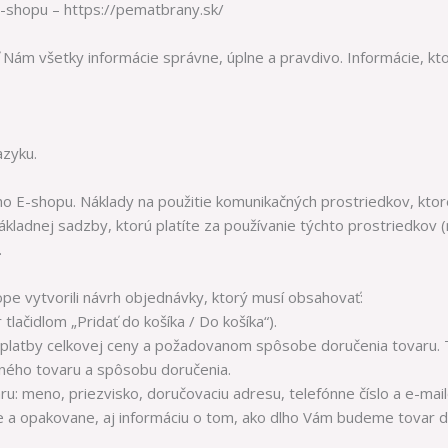
-shopu – https://pematbrany.sk/
 Nám všetky informácie správne, úplne a pravdivo. Informácie, k
azyku.
o E-shopu. Náklady na použitie komunikačných prostriedkov, ktoré 
základnej sadzby, ktorú platíte za používanie týchto prostriedkov
.
ope vytvorili návrh objednávky, ktorý musí obsahovať:
tlačidlom „Pridať do košíka / Do košíka“).
platby celkovej ceny a požadovanom spôsobe doručenia tovaru. T
eného tovaru a spôsobu doručenia.
aru: meno, priezvisko, doručovaciu adresu, telefónne číslo a e-m
 a opakovane, aj informáciu o tom, ako dlho Vám budeme tovar d