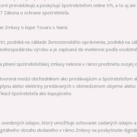
oré prevádzkujú a poskytujú Spotrebiteľom online trh, a to aj an
17 Zákona o ochrane spotrebiteľa.
ie Zmluvy o kúpe Tovaru s Nami;
ri, podniká na základe živnostenského oprávnenia, podniká na zá
nohospodársku výrobu a je zapísaná do evidencie podľa osobitn
 a plnení spotrebiteľskej zmluvy nekoná v rámci predmetu svojej ob
atvorená medzi obchodníkom ako predávajúcim a Spotrebiteľom a
dy, plynu alebo elektriny predávaných v obmedzenom objeme alebo
fikácií Spotrebiteľa ako kupujúceho.
i uvedených údajov, ktorý umožňuje uchovanie zadaných údajov a
igitálneho obsahu dodaného v rámci Zmluvy na poskytnutie digitál