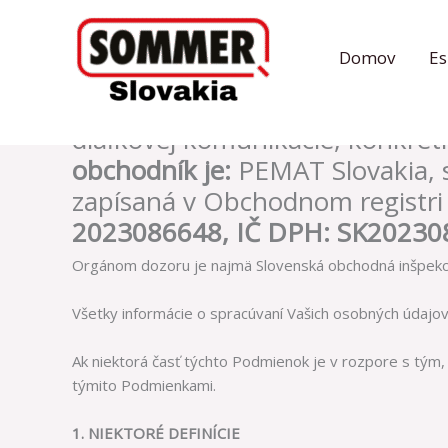
Preskočiť
na
Domov
E
obsah
Tieto všeobecné obchodné podm
kupujúceho, a nás, ako predáv
diaľkovej komunikácie, konkrét
obchodník je:
PEMAT Slovakia, s
zapísaná v Obchodnom registri 
2023086648, IČ DPH: SK2023
Orgánom dozoru je najmä Slovenská obchodná inšpekcia 
Všetky informácie o spracúvaní Vašich osobných údajo
Ak niektorá časť týchto Podmienok je v rozpore s tý
týmito Podmienkami.
1.
NIEKTORÉ DEFINÍCIE