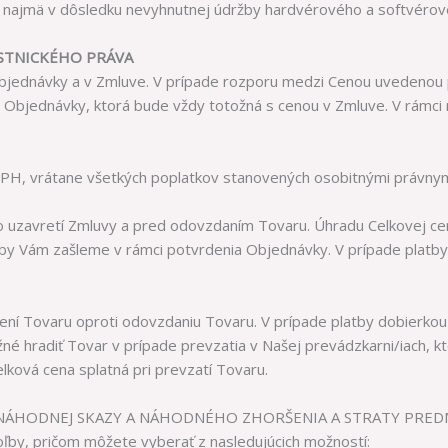
e, najmä v dôsledku nevyhnutnej údržby hardvérového a softvérov
STNICKÉHO PRÁVA
 Objednávky a v Zmluve. V prípade rozporu medzi Cenou uvedenou
 Objednávky, ktorá bude vždy totožná s cenou v Zmluve. V rámci
DPH, vrátane všetkých poplatkov stanovených osobitnými právnym
o uzavretí Zmluvy a pred odovzdaním Tovaru. Úhradu Celkovej ce
by Vám zašleme v rámci potvrdenia Objednávky. V prípade plat
ení Tovaru oproti odovzdaniu Tovaru. V prípade platby dobierkou 
žné hradiť Tovar v prípade prevzatia v Našej prevádzkarni/iach,
lková cena splatná pri prevzatí Tovaru.
 NÁHODNEJ SKAZY A NÁHODNÉHO ZHORŠENIA A STRATY PRE
by, pričom môžete vyberať z nasledujúcich možností: