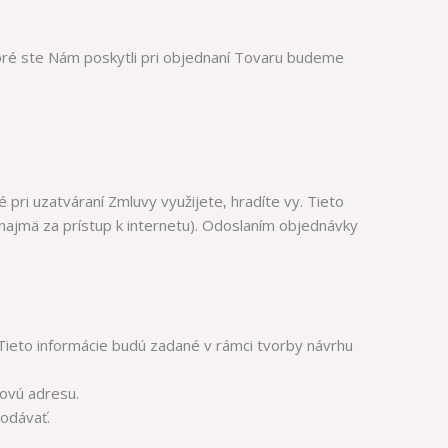
toré ste Nám poskytli pri objednaní Tovaru budeme
pri uzatváraní Zmluvy využijete, hradíte vy. Tieto
 (najmä za prístup k internetu). Odoslaním objednávky
ieto informácie budú zadané v rámci tvorby návrhu
ailovú adresu.
odávať.