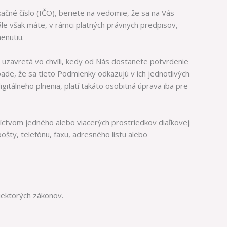
ačné číslo (IČO), beriete na vedomie, že sa na Vás
le však máte, v rámci platných právnych predpisov,
enutiu.
 uzavretá vo chvíli, kedy od Nás dostanete potvrdenie
pade, že sa tieto Podmienky odkazujú v ich jednotlivých
gitálneho plnenia, platí takáto osobitná úprava iba pre
ctvom jedného alebo viacerých prostriedkov diaľkovej
ošty, telefónu, faxu, adresného listu alebo
niektorých zákonov.