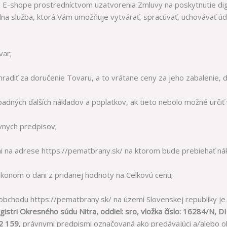
a E-shope prostredníctvom uzatvorenia Zmluvy na poskytnutie dig
lna služba, ktorá Vám umožňuje vytvárať, spracúvať, uchovávať úd
var;
 hradiť za doručenie Tovaru, a to vrátane ceny za jeho zabalenie, 
padných ďalších nákladov a poplatkov, ak tieto nebolo možné určiť
vnych predpisov;
 na adrese https://pematbrany.sk/ na ktorom bude prebiehať ná
konom o dani z pridanej hodnoty na Celkovú cenu;
bchodu https://pematbrany.sk/ na území Slovenskej republiky je
istri Okresného súdu Nitra, oddiel: sro, vložka číslo: 16284/N
22 159
, právnymi predpismi označovaná ako predávajúci a/alebo o