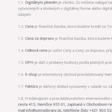
1.1.
Digitálnym plnením
je všetko, čo môžete nakúpiť n
vytvorených a dodaných v digitálnej forme alebo digitá
údajom.
1.2.
Cena
je finančná čiastka, ktorú budete hradiť za To
1.3.
Cena za dopravu
je finančná čiastka, ktorú budete
1.4.
Celková cena
je súčet Ceny a Ceny za dopravu, prí
1.5.
DPH
je daň z pridanej hodnoty podľa platných prá
1.6.
E-shop
je internetový obchod prevádzkovaný Nami
1.7.
Faktúra
je daňový doklad vystavený v súlade so zá
1.8. Predávajúcim a prevádzkovateľom internetového o
cesta 415, Nemčice 955 01, zapísaná v Obchodnom reg
mail info@pematbrany.sk, telefónne číslo +421 905 5