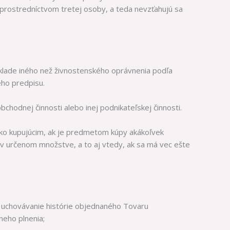
i prostredníctvom tretej osoby, a teda nevzťahujú sa
klade iného než živnostenského oprávnenia podľa
ého predpisu.
chodnej činnosti alebo inej podnikateľskej činnosti.
ko kupujúcim, ak je predmetom kúpy akákoľvek
 v určenom množstve, a to aj vtedy, ak sa má vec ešte
 uchovávanie histórie objednaného Tovaru
neho plnenia;