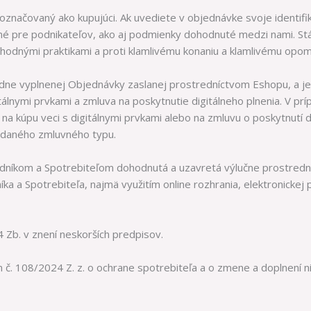
značovaný ako kupujúci. Ak uvediete v objednávke svoje identifik
né pre podnikateľov, ako aj podmienky dohodnuté medzi nami. Stá
hodnými praktikami a proti klamlivému konaniu a klamlivému opom
adne vyplnenej Objednávky zaslanej prostredníctvom Eshopu, a je
tálnymi prvkami a zmluva na poskytnutie digitálneho plnenia. V prí
a kúpu veci s digitálnymi prvkami alebo na zmluvu o poskytnutí di
e daného zmluvného typu.
odníkom a Spotrebiteľom dohodnutá a uzavretá výlučne prostrední
a a Spotrebiteľa, najmä využitím online rozhrania, elektronickej p
 Zb. v znení neskorších predpisov.
n č. 108/2024 Z. z. o ochrane spotrebiteľa a o zmene a doplnení 