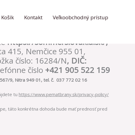
Košík
Kontakt
Veľkoobchodný prístup
ovinnosti Vás, ako
zatvorených prostredníctvom
ke
https://sommerslovakia.sk/
,
sta 415, Nemčice 955 01,
ožka číslo: 16284/N
,
DIČ:
elefónne číslo
+421 905 522 159
567/9, Nitra 949 01, tel. č. 037 772 02 16
ájdete tu
https://www.pematbrany.sk/privacy-policy/
hope, táto konkrétna dohoda bude mať prednosť pred