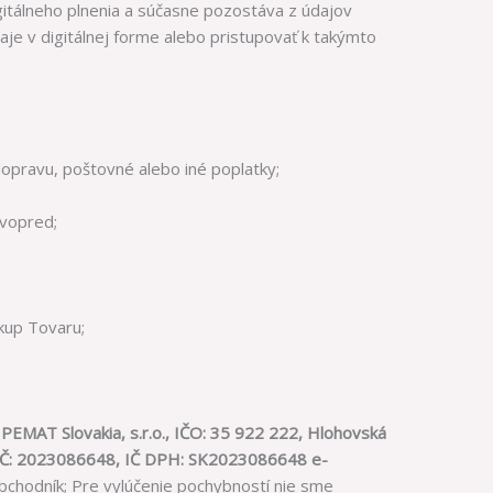
itálneho plnenia a súčasne pozostáva z údajov
aje v digitálnej forme alebo pristupovať k takýmto
dopravu, poštovné alebo iné poplatky;
 vopred;
kup Tovaru;
PEMAT Slovakia, s.r.o., IČO: 35 922 222, Hlohovská
, DIČ: 2023086648, IČ DPH: SK2023086648 e-
bchodník; Pre vylúčenie pochybností nie sme