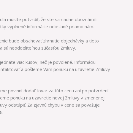
idla musíte potvrdiť, že ste sa riadne oboznámili
šetky vyplnené informácie odoslané priamo nám.
enie bude obsahovať zhrnutie objednávky a tieto
a sú neoddeliteľnou súčasťou Zmluvy.
jednáte viac kusov, než je povolené. Informáciu
ntaktovať a pošleme Vám ponuku na uzavretie Zmluvy
sme povinní dodať tovar za túto cenu ani po potvrdení
leme ponuku na uzavretie novej Zmluvy v zmenenej
vy odstúpiť. Za zjavnú chybu v cene sa považuje
e.