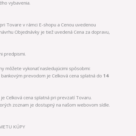
ého vybavenia.
 pri Tovare v rámci E-shopu a Cenou uvedenou
 návrhu Objednávky je tiež uvedená Cena za dopravu,
i predpismi.
ny môžete vykonať nasledujúcimi spôsobmi:
by bankovým prevodom je Celková cena splatná do
14
je Celková cena splatná pri prevzatí Tovaru.
 ktorých zoznam je dostupný na našom webovom sídle.
DMETU KÚPY