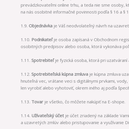
prevádzkovateľmi online trhu, a teda nie sme osoby, kt
na nás osobitné informačné povinnosti podľa § 16 a § 
1.9.
Objednávka
je Váš neodvolateľný návrh na uzavret
1.10.
Podnikateľ
je osoba zapísaná v Obchodnom regist
osobitných predpisov alebo osoba, ktorá vykonáva poľ
1.11.
Spotrebiteľ
je fyzická osoba, ktorá pri uzatváraní
1.12.
Spotrebiteľská kúpna zmluva
je kúpna zmluva uz
hnuteľná vec, vrátane veci s digitálnymi prvkami, vo
len vyrobiť alebo vyhotoviť, okrem iného aj podľa špeci
1.13.
Tovar
je všetko, čo môžete nakúpiť na E-shope.
1.14.
Užívateľský účet
je účet zriadený na základe Vam
a uzavretých zmlúv alebo pristupovanie a využívanie D