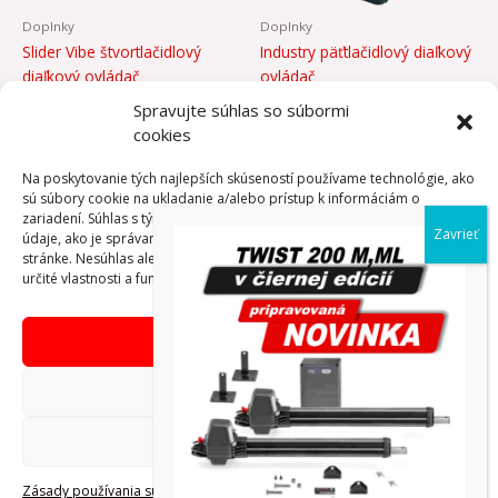
Doplnky
Doplnky
Slider Vibe štvortlačidlový
Industry päťtlačidlový diaľkový
diaľkový ovládač
ovládač
35,67
€
63,60
€
Spravujte súhlas so súbormi
cookies
PRIDAŤ DO
PRIDAŤ DO
Na poskytovanie tých najlepších skúseností používame technológie, ako
KOŠÍKA
KOŠÍKA
sú súbory cookie na ukladanie a/alebo prístup k informáciám o
zariadení. Súhlas s týmito technológiami nám umožní spracovávať
údaje, ako je správanie pri prehliadaní alebo jedinečné ID na tejto
stránke. Nesúhlas alebo odvolanie súhlasu môže nepriaznivo ovplyvniť
určité vlastnosti a funkcie.
Prijať
Copyright © AdVibeMedia, s. r. o.
Odmietnuť
Obchodné podmienky eshop
Zobraziť predvoľby
Reklamačný poriadok
Zásady používania súborov
Zásada ochrany osobných
Tiráž