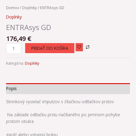
Domov
/
Doplnky
/ ENTRAsys GD
Doplnky
ENTRAsys GD
176,49
€
PRIDAŤ DO KOŠÍKA
Kategória:
Doplnky
Popis
Skrinkový vysielač impulzov s čítačkou odtlačkov prstov
Na základe odtlačku prstu načítaného po jemnom pohybe
prstom otvára
garáž alebo vstupnú bránu