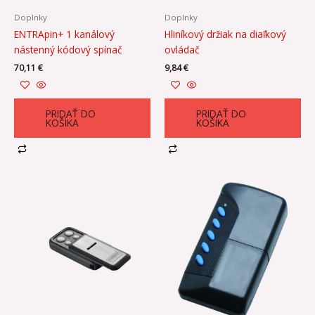
Doplnky
Doplnky
ENTRApin+ 1 kanálový
Hliníkový držiak na diaľkový
nástenný kódový spínač
ovládač
70,11
€
9,84
€
PRIDAŤ DO
PRIDAŤ DO
KOŠÍKA
KOŠÍKA