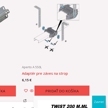
Aperto A 550L
Adaptér pre záves na strop
6,15
€
ÍKA
PRIDAŤ DO KOŠÍKA