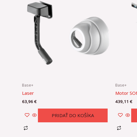
Base+
Base+
Laser
Motor SO
63,96
€
439,11
€
PRIDAŤ DO KOŠÍKA