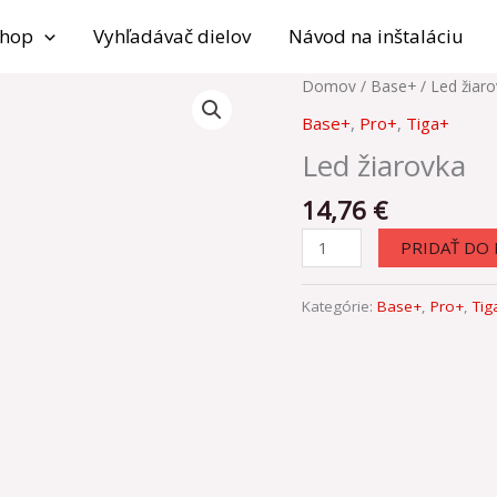
shop
Vyhľadávač dielov
Návod na inštaláciu
množstvo
Domov
/
Base+
/ Led žiar
Led
Base+
,
Pro+
,
Tiga+
žiarovka
Led žiarovka
14,76
€
PRIDAŤ DO 
Kategórie:
Base+
,
Pro+
,
Tig