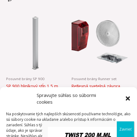
Posuvné brány SP 900
Posuvné brány Runner set
SP 900 hliníkový stĺp 1,5 m
Reﬂexná svetelná závora
409,59
€
102,09
€
Spravujte súhlas so súbormi
cookies
PRIDAŤ DO
PRIDAŤ DO
Na poskytovanie tých najlepších skúseností používame technológie, ako
KOŠÍKA
KOŠÍKA
sú súbory cookie na ukladanie a/alebo prístup k informáciám o
zariadení. Súhlas s týmito technológiami nám umožní spracovávať
údaje, ako je správanie pri prehliadaní alebo jedinečné ID na tejto
stránke. Nesúhlas alebo odvolanie súhlasu môže nepriaznivo ovplyvniť