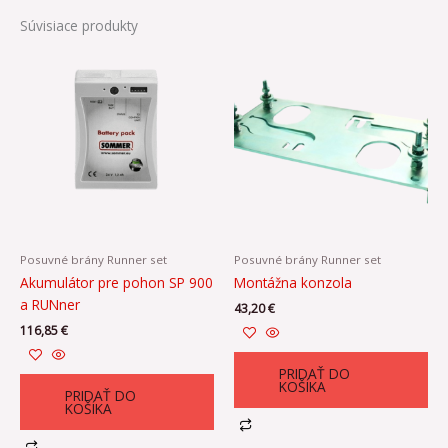
Súvisiace produkty
Posuvné brány Runner set
Posuvné brány Runner set
Akumulátor pre pohon SP 900
Montážna konzola
a RUNner
43,20
€
116,85
€
PRIDAŤ DO
KOŠÍKA
PRIDAŤ DO
KOŠÍKA