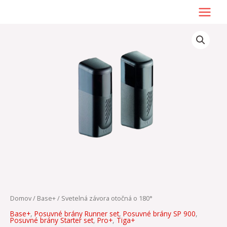
Preskočiť
na
obsah
množstvo
Svetelná
závora
otočná
o
180°
Domov
/
Base+
/ Svetelná závora otočná o 180°
Base+
,
Posuvné brány Runner set
,
Posuvné brány SP 900
,
Posuvné brány Starter set
,
Pro+
,
Tiga+