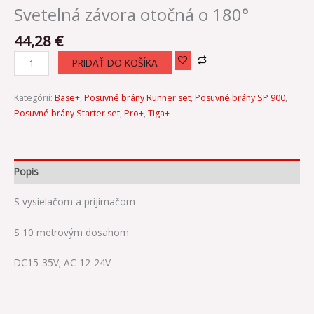
Svetelná závora otočná o 180°
44,28
€
PRIDAŤ DO KOŠÍKA
Kategórií:
Base+
,
Posuvné brány Runner set
,
Posuvné brány SP 900
,
Posuvné brány Starter set
,
Pro+
,
Tiga+
Popis
S vysielačom a prijímačom
S 10 metrovým dosahom
DC15-35V; AC 12-24V