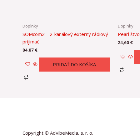
Doplnky
Doplnky
SOMcom2 – 2-kanálový externý rádiový
Pearl štvo
prijímač
24,60
€
84,87
€
PRIDAŤ DO KOŠÍKA
Copyright © AdVibeMedia, s. r. o.