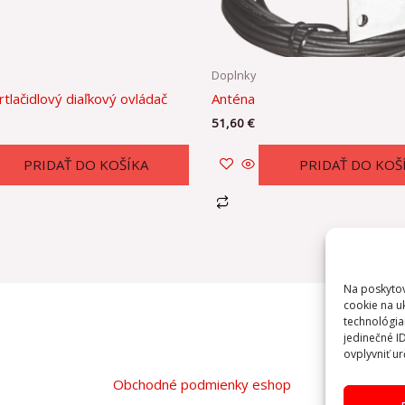
Doplnky
rtlačidlový diaľkový ovládač
Anténa
51,60
€
PRIDAŤ DO KOŠÍKA
PRIDAŤ DO KOŠ
Na poskytov
cookie na u
technológia
jedinečné I
ovplyvniť ur
Obchodné podmienky eshop