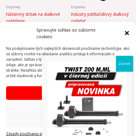
Doplnky
Doplnky
Nástenný držiak na diaľkové
Industry päťtlačidlový diaľkový
ovládanie
ovládač
8,61
€
63,60
€
Spravujte súhlas so súbormi
cookies
PRIDAŤ DO
PRIDAŤ DO
Na poskytovanie tých najlepších skúseností používame technológie, ako
KOŠÍKA
KOŠÍKA
sú súbory cookie na ukladanie a/alebo prístup k informáciám o
zariadení. Súhlas s týmito technológiami nám umožní spracovávať
údaje, ako je správanie pri prehliadaní alebo jedinečné ID na tejto
stránke. Nesúhlas alebo odvolanie súhlasu môže nepriaznivo ovplyvniť
určité vlastnosti a funkcie.
Prijať
Copyright © AdVibeMedia, s. r. o.
Odmietnuť
Obchodné podmienky eshop
Zobraziť predvoľby
Reklamačný poriadok
Zásady používania súborov
Zásada ochrany osobných
Tiráž