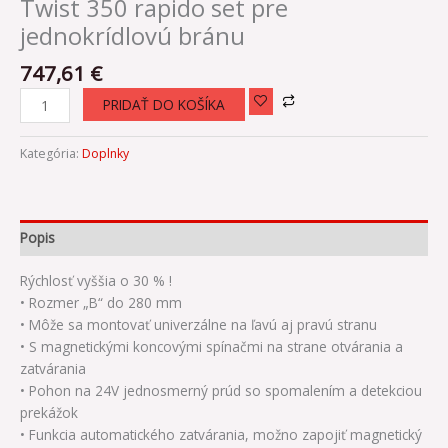
Twist 350 rapido set pre
jednokrídlovú bránu
747,61
€
PRIDAŤ DO KOŠÍKA
Kategória:
Doplnky
Popis
Rýchlosť vyššia o 30 % !
• Rozmer „B“ do 280 mm
• Môže sa montovať univerzálne na ľavú aj pravú stranu
• S magnetickými koncovými spínačmi na strane otvárania a
zatvárania
• Pohon na 24V jednosmerný prúd so spomalením a detekciou
prekážok
• Funkcia automatického zatvárania, možno zapojiť magnetický