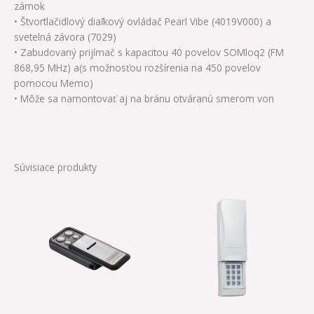
zámok
• Štvortlačidlový diaľkový ovládač Pearl Vibe (4019V000)
a
svetelná závora (7029)
• Zabudovaný prijímač s kapacitou 40 povelov SOMloq2 (FM
868,95 MHz) a
(s možnosťou rozšírenia na 450 povelov
pomocou Memo)
• Môže sa namontovať aj na bránu otváranú smerom von
Súvisiace produkty