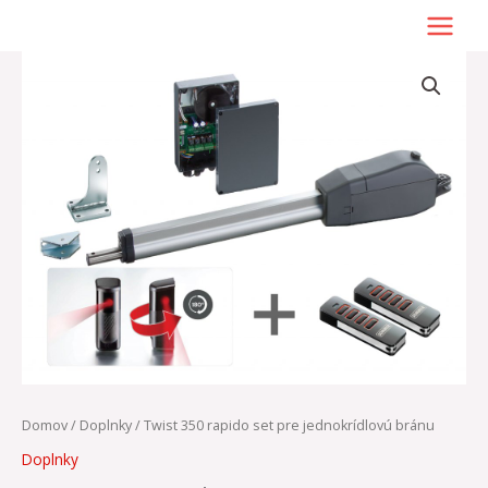
Preskočiť
na
obsah
množstvo
Twist
350
rapido
set
pre
jednokrídlovú
bránu
Domov
/
Doplnky
/ Twist 350 rapido set pre jednokrídlovú bránu
Doplnky