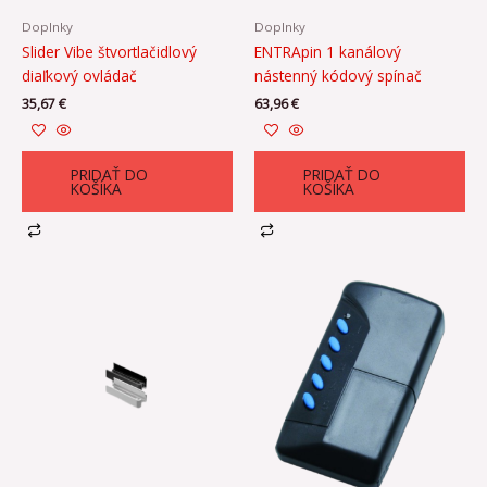
Doplnky
Doplnky
Slider Vibe štvortlačidlový
ENTRApin 1 kanálový
diaľkový ovládač
nástenný kódový spínač
35,67
€
63,96
€
PRIDAŤ DO
PRIDAŤ DO
KOŠÍKA
KOŠÍKA