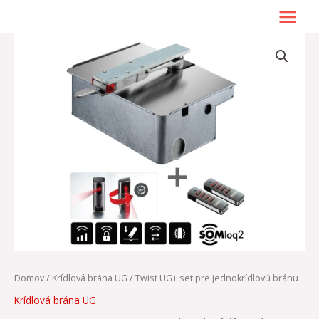
Preskočiť
na
obsah
množstvo
Twist
UG+
set
pre
jednokrídlovú
bránu
Domov
/
Krídlová brána UG
/ Twist UG+ set pre jednokrídlovú bránu
Krídlová brána UG