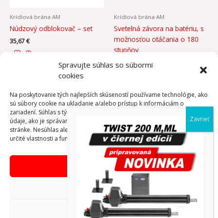
Krídlová brána AM
Krídlová brána AM
Núdzový odblokovač – set
Svetelná závora na batériu, s
možnosťou otáčania o 180
35,67
€
stupňov
102,09
€
Spravujte súhlas so súbormi
PRIDAŤ DO
cookies
KOŠÍKA
PRIDAŤ DO
Na poskytovanie tých najlepších skúseností používame technológie, ako
KOŠÍKA
sú súbory cookie na ukladanie a/alebo prístup k informáciám o
zariadení. Súhlas s týmito technológiami nám umožní spracovávať
údaje, ako je správanie pri prehliadaní alebo jedinečné ID na tejto
stránke. Nesúhlas alebo odvolanie súhlasu môže nepriaznivo ovplyvniť
určité vlastnosti a funkcie.
Prijať
Copyright © AdVibeMedia, s. r. o.
Odmietnuť
Obchodné podmienky eshop
Zobraziť predvoľby
Reklamačný poriadok