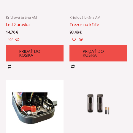
Krídlová brána AM
Krídlová brána AM
Led žiarovka
Trezor na kľúče
14,76
€
93,48
€
PRIDAŤ DO
PRIDAŤ DO
KOŠÍKA
KOŠÍKA