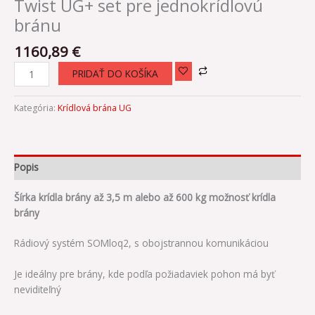
Twist UG+ set pre jednokrídlovú
bránu
1160,89
€
PRIDAŤ DO KOŠÍKA
Kategória:
Krídlová brána UG
Popis
Šírka krídla brány až 3,5 m alebo až 600 kg možnosť krídla
brány
Rádiový systém SOMloq2, s obojstrannou komunikáciou
Je ideálny pre brány, kde podľa požiadaviek pohon má byť
neviditeľný