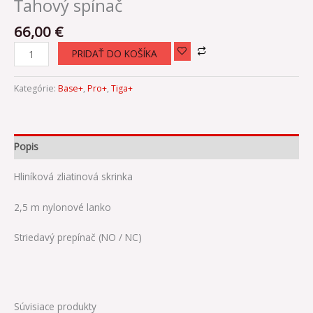
Ťahový spínač
66,00
€
PRIDAŤ DO KOŠÍKA
Kategórie:
Base+
,
Pro+
,
Tiga+
Popis
Hliníková zliatinová skrinka
2,5 m nylonové lanko
Striedavý prepínač (NO / NC)
Súvisiace produkty