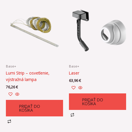
Base+
Base+
Lumi Strip – osvetlenie,
Laser
výstražná lampa
63,96
€
76,26
€
PRIDAŤ DO
KOŠÍKA
PRIDAŤ DO
KOŠÍKA