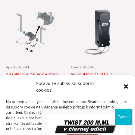
Aperto A 550L
Aperto A800XL
Adaptér pre záves na strop
Akumulátor ACCU 2.2
6,15
€
169,74
€
Spravujte súhlas so súbormi
cookies
PRIDAŤ DO
PRIDAŤ DO
Na poskytovanie tých najlepších skúseností používame technológie, ako
KOŠÍKA
KOŠÍKA
sú súbory cookie na ukladanie a/alebo prístup k informáciám o
zariadení. Súhlas s týmito technológiami nám umožní spracovávať
údaje, ako je správanie pri prehliadaní alebo jedinečné ID na tejto
stránke. Nesúhlas alebo odvolanie súhlasu môže nepriaznivo ovplyvniť
určité vlastnosti a funkcie.