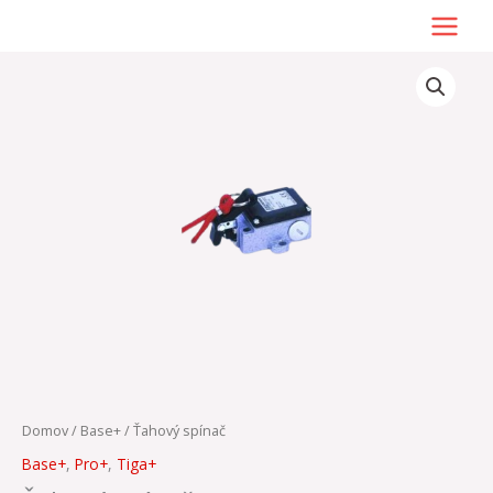
Preskočiť
na
obsah
množstvo
Ťahový
spínač
Domov
/
Base+
/ Ťahový spínač
Base+
,
Pro+
,
Tiga+