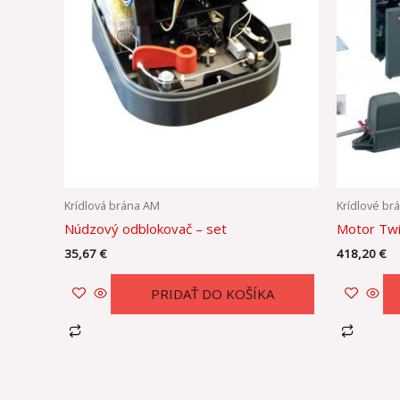
Krídlová brána AM
Krídlové brá
Núdzový odblokovač – set
Motor Twi
35,67
€
418,20
€
PRIDAŤ DO KOŠÍKA