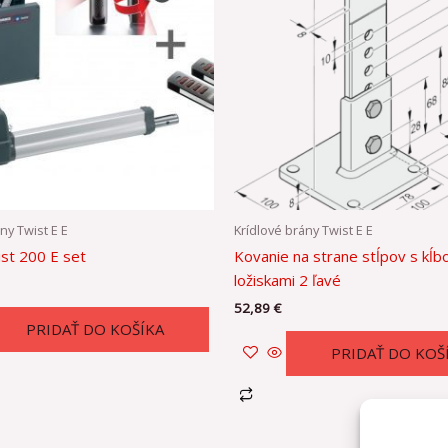
ny Twist E E
Krídlové brány Twist E E
st 200 E set
Kovanie na strane stĺpov s kĺb
ložiskami 2 ľavé
52,89
€
PRIDAŤ DO KOŠÍKA
PRIDAŤ DO KOŠ