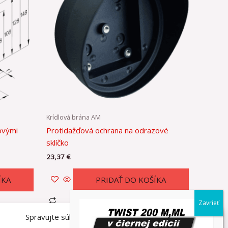
Krídlová brána AM
ovými
Protidažďová ochrana na odrazové
sklíčko
23,37
€
ÍKA
PRIDAŤ DO KOŠÍKA
Spravujte súhlas so súbormi cookies