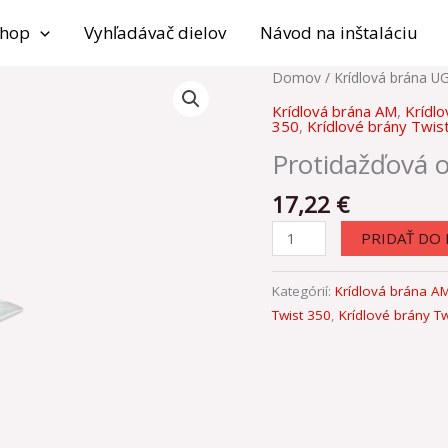
shop
Vyhľadávač dielov
Návod na inštaláciu
množstvo
Domov
/
Krídlová brána U
Protidažďová
Krídlová brána AM
,
Krídl
ochrana
350
,
Krídlové brány Twist
Protidažďová 
17,22
€
PRIDAŤ DO 
Kategórií:
Krídlová brána A
Twist 350
,
Krídlové brány Tw