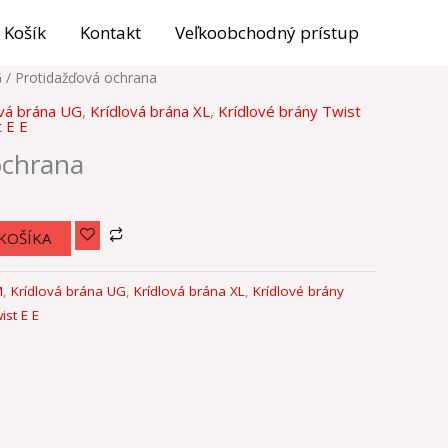
Košík
Kontakt
Veľkoobchodný prístup
G
/ Protidažďová ochrana
ová brána UG
,
Krídlová brána XL
,
Krídlové brány Twist
 E E
ochrana
KOŠÍKA
M
,
Krídlová brána UG
,
Krídlová brána XL
,
Krídlové brány
ist E E